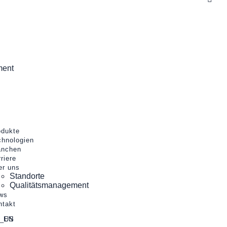
ment
odukte
chnologien
anchen
riere
er uns
Standorte
Qualitätsmanagement
ws
ntakt
EN