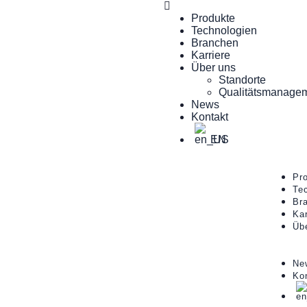
Produkte
Technologien
Branchen
Karriere
Über uns
Standorte
Qualitätsmanage
News
Kontakt
EN
Pr
Te
Br
Kar
Üb
Ne
Ko