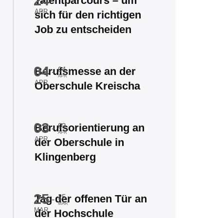
24
Talentparcours – um
APR
sich für den richtigen
Job zu entscheiden
04
Berufsmesse an der
04
-
APR
APR
Oberschule Kreischa
03
Berufsorientierung an
03
-
APR
APR
der Oberschule in
Klingenberg
25
Tag der offenen Tür an
25
-
MAR
MAR
der Hochschule