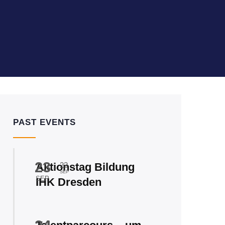
PAST EVENTS
23
Aktionstag Bildung
23
-
SEP
SEP
IHK Dresden