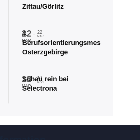
Zittau/Görlitz
22
4.
22
-
MAR
MAR
Berufsorientierungsmesse
Osterzgebirge
13
Schau rein bei
17
-
MAR
MAR
Selectrona
nformation